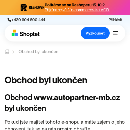
Potkáme se na Reshoperu 15. 10.?
Přijď na největší e-commerce akci v ČR.
+420 604 600 444
Přihlásit
Vyzkoušet
Obchod byl ukončen
Obchod byl ukončen
Obchod
www.autopartner-mb.cz
byl ukončen
Pokud jste majitel tohoto e-shopu a máte zájem o jeho
obnovení, tak se na nás prosím obraťte.