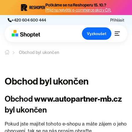
Potkáme se na Reshoperu 15. 10.?
Přijď na největší e-commerce akci v ČR.
+420 604 600 444
Přihlásit
Vyzkoušet
Obchod byl ukončen
Obchod byl ukončen
Obchod
www.autopartner-mb.cz
byl ukončen
Pokud jste majitel tohoto e-shopu a máte zájem o jeho
obnovení, tak se na nás prosím obraťte.