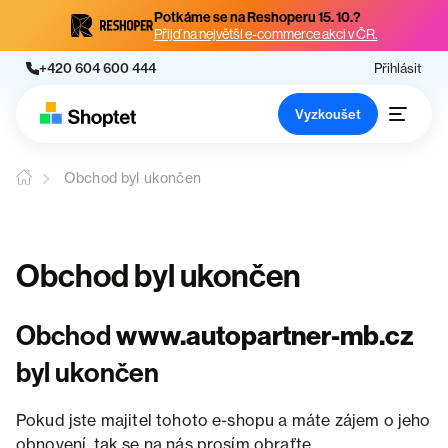
Potkáme se na Reshoperu 15. 10.?
Přijď na největší e-commerce akci v ČR.
+420 604 600 444
Přihlásit
Vyzkoušet
Obchod byl ukončen
Obchod byl ukončen
Obchod
www.autopartner-mb.cz
byl ukončen
Pokud jste majitel tohoto e-shopu a máte zájem o jeho
obnovení, tak se na nás prosím obraťte.