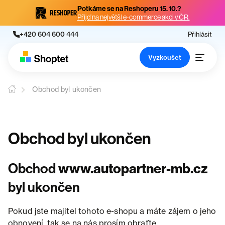
Potkáme se na Reshoperu 15. 10.?
Přijď na největší e-commerce akci v ČR.
+420 604 600 444
Přihlásit
Vyzkoušet
Obchod byl ukončen
Obchod byl ukončen
Obchod
www.autopartner-mb.cz
byl ukončen
Pokud jste majitel tohoto e-shopu a máte zájem o jeho
obnovení, tak se na nás prosím obraťte.