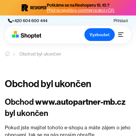
Potkáme se na Reshoperu 15. 10.?
Přijď na největší e-commerce akci v ČR.
+420 604 600 444
Přihlásit
Vyzkoušet
Obchod byl ukončen
Obchod byl ukončen
Obchod
www.autopartner-mb.cz
byl ukončen
Pokud jste majitel tohoto e-shopu a máte zájem o jeho
obnovení, tak se na nás prosím obraťte.