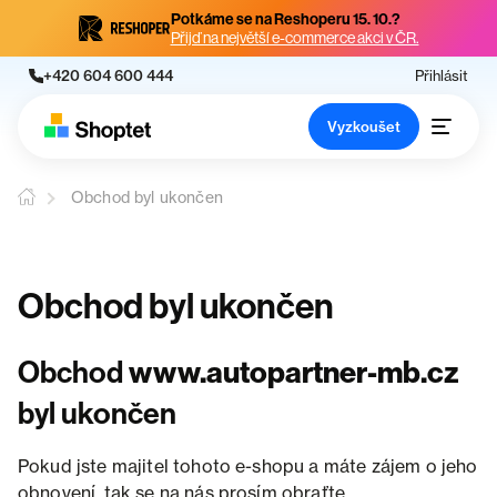
Potkáme se na Reshoperu 15. 10.?
Přijď na největší e-commerce akci v ČR.
+420 604 600 444
Přihlásit
Vyzkoušet
Obchod byl ukončen
Obchod byl ukončen
Obchod
www.autopartner-mb.cz
byl ukončen
Pokud jste majitel tohoto e-shopu a máte zájem o jeho
obnovení, tak se na nás prosím obraťte.