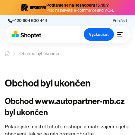
Potkáme se na Reshoperu 15. 10.?
Přijď na největší e-commerce akci v ČR.
+420 604 600 444
Přihlásit
Vyzkoušet
Obchod byl ukončen
Obchod byl ukončen
Obchod
www.autopartner-mb.cz
byl ukončen
Pokud jste majitel tohoto e-shopu a máte zájem o jeho
obnovení, tak se na nás prosím obraťte.