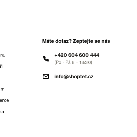
Máte dotaz? Zeptejte se nás
+420 604 600 444
ra
(Po - Pá 8 – 18:30)
ři
info@shoptet.cz
um
erce
na