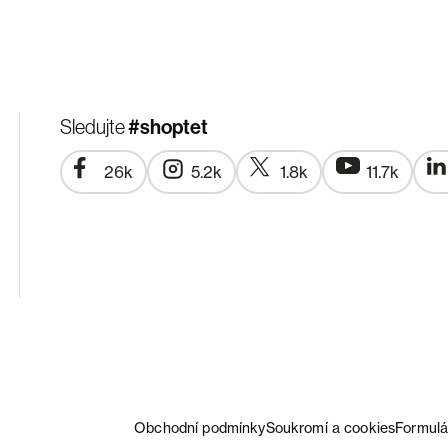
#shoptet
Sledujte
26k
5.2k
1.8k
11.7k
Obchodní podmínky
Soukromí a cookies
Formulá