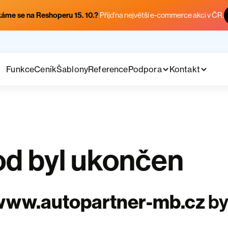
áme se na Reshoperu 15. 10.?
Přijď na největší e-commerce akci v ČR.
Funkce
Ceník
Šablony
Reference
Podpora
Kontakt
d byl ukončen
www.autopartner-mb.cz
by