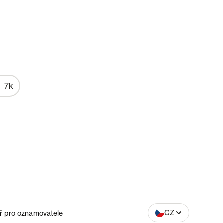
7k
SK
CZ
ř pro oznamovatele