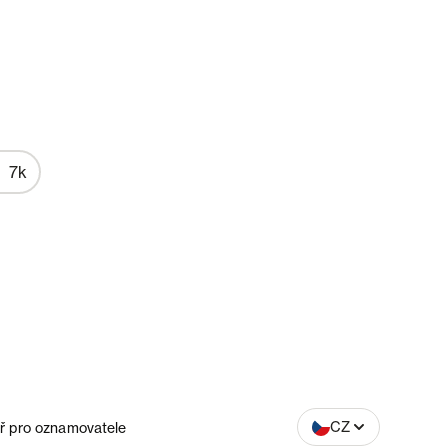
7k
SK
CZ
ř pro oznamovatele