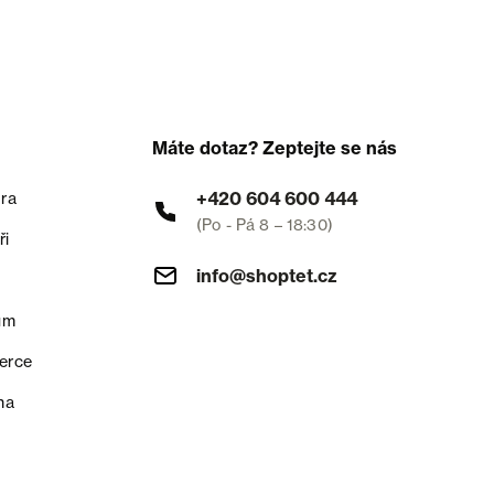
Máte dotaz? Zeptejte se nás
+420 604 600 444
ra
(Po - Pá 8 – 18:30)
ři
info@shoptet.cz
um
erce
na