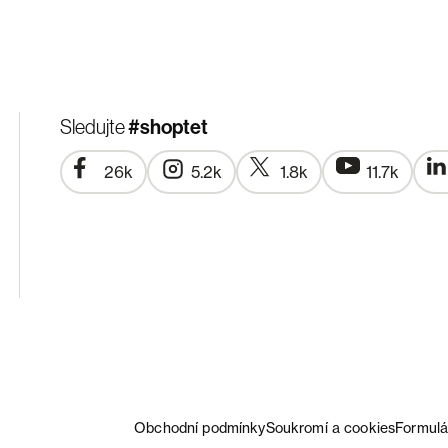
#shoptet
Sledujte
26k
5.2k
1.8k
11.7k
Obchodní podmínky
Soukromí a cookies
Formulá