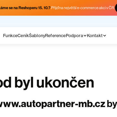
áme se na Reshoperu 15. 10.?
Přijď na největší e-commerce akci v ČR.
Funkce
Ceník
Šablony
Reference
Podpora
Kontakt
d byl ukončen
www.autopartner-mb.cz
by