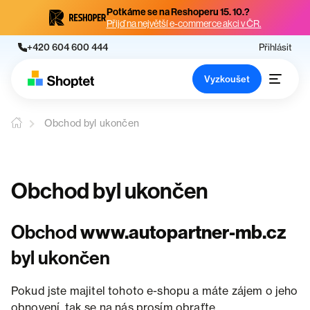
Potkáme se na Reshoperu 15. 10.?
Přijď na největší e-commerce akci v ČR.
+420 604 600 444
Přihlásit
Vyzkoušet
Obchod byl ukončen
Obchod byl ukončen
Obchod
www.autopartner-mb.cz
byl ukončen
Pokud jste majitel tohoto e-shopu a máte zájem o jeho
obnovení, tak se na nás prosím obraťte.