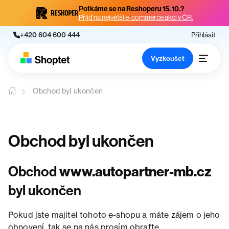
Potkáme se na Reshoperu 15. 10.?
Přijď na největší e-commerce akci v ČR.
+420 604 600 444
Přihlásit
Vyzkoušet
Obchod byl ukončen
Obchod byl ukončen
Obchod
www.autopartner-mb.cz
byl ukončen
Pokud jste majitel tohoto e-shopu a máte zájem o jeho
obnovení, tak se na nás prosím obraťte.