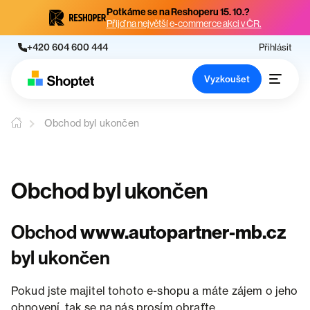
Potkáme se na Reshoperu 15. 10.?
Přijď na největší e-commerce akci v ČR.
+420 604 600 444
Přihlásit
Vyzkoušet
Obchod byl ukončen
Obchod byl ukončen
Obchod
www.autopartner-mb.cz
byl ukončen
Pokud jste majitel tohoto e-shopu a máte zájem o jeho
obnovení, tak se na nás prosím obraťte.