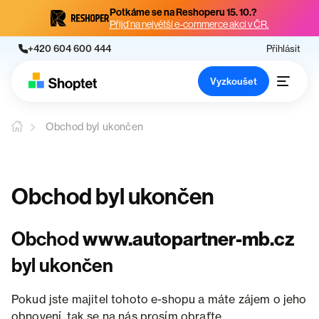
Potkáme se na Reshoperu 15. 10.?
Přijď na největší e-commerce akci v ČR.
+420 604 600 444
Přihlásit
Vyzkoušet
Obchod byl ukončen
Obchod byl ukončen
Obchod
www.autopartner-mb.cz
byl ukončen
Pokud jste majitel tohoto e-shopu a máte zájem o jeho
obnovení, tak se na nás prosím obraťte.