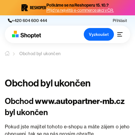
Potkáme se na Reshoperu 15. 10.?
Přijď na největší e-commerce akci v ČR.
+420 604 600 444
Přihlásit
Vyzkoušet
Obchod byl ukončen
Obchod byl ukončen
Obchod
www.autopartner-mb.cz
byl ukončen
Pokud jste majitel tohoto e-shopu a máte zájem o jeho
obnovení, tak se na nás prosím obraťte.