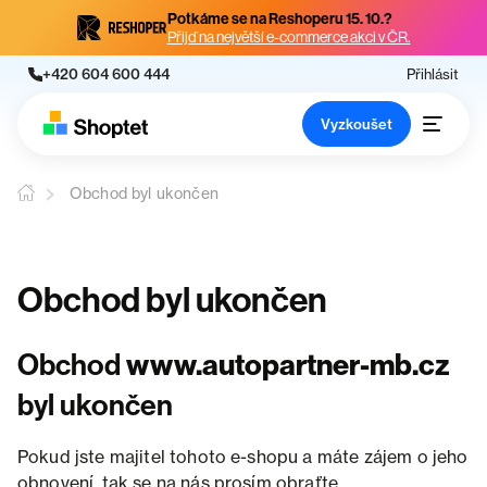
Potkáme se na Reshoperu 15. 10.?
Přijď na největší e-commerce akci v ČR.
+420 604 600 444
Přihlásit
Vyzkoušet
Obchod byl ukončen
Obchod byl ukončen
Obchod
www.autopartner-mb.cz
byl ukončen
Pokud jste majitel tohoto e-shopu a máte zájem o jeho
obnovení, tak se na nás prosím obraťte.