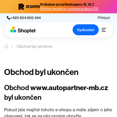
Potkáme se na Reshoperu 15. 10.?
Přijď na největší e-commerce akci v ČR.
+420 604 600 444
Přihlásit
Vyzkoušet
Obchod byl ukončen
Obchod byl ukončen
Obchod
www.autopartner-mb.cz
byl ukončen
Pokud jste majitel tohoto e-shopu a máte zájem o jeho
obnovení, tak se na nás prosím obraťte.