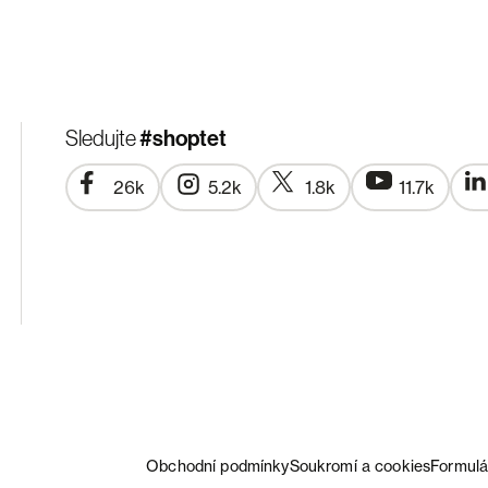
#shoptet
Sledujte
26k
5.2k
1.8k
11.7k
Obchodní podmínky
Soukromí a cookies
Formulá