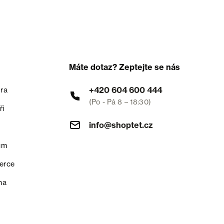
Máte dotaz? Zeptejte se nás
+420 604 600 444
ra
(Po - Pá 8 – 18:30)
ři
info@shoptet.cz
um
erce
na