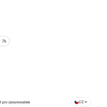
7k
SK
CZ
ř pro oznamovatele