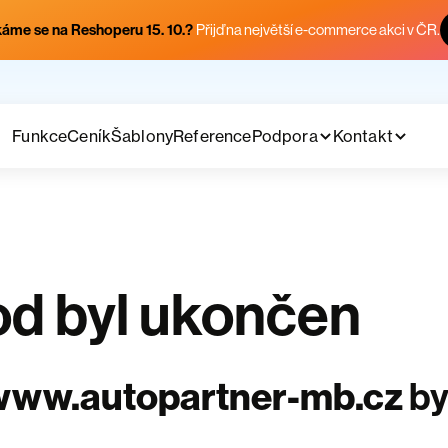
áme se na Reshoperu 15. 10.?
Přijď na největší e-commerce akci v ČR.
Funkce
Ceník
Šablony
Reference
Podpora
Kontakt
d byl ukončen
www.autopartner-mb.cz
by