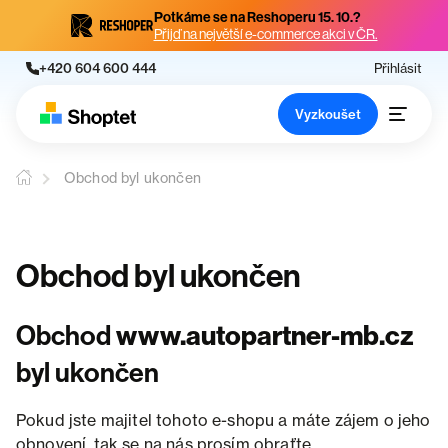
Potkáme se na Reshoperu 15. 10.?
Přijď na největší e-commerce akci v ČR.
+420 604 600 444
Přihlásit
Vyzkoušet
Obchod byl ukončen
Obchod byl ukončen
Obchod
www.autopartner-mb.cz
byl ukončen
Pokud jste majitel tohoto e-shopu a máte zájem o jeho
obnovení, tak se na nás prosím obraťte.