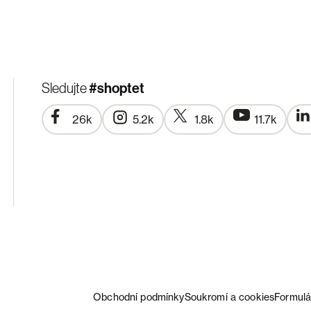
#shoptet
Sledujte
26k
5.2k
1.8k
11.7k
Obchodní podmínky
Soukromí a cookies
Formulá