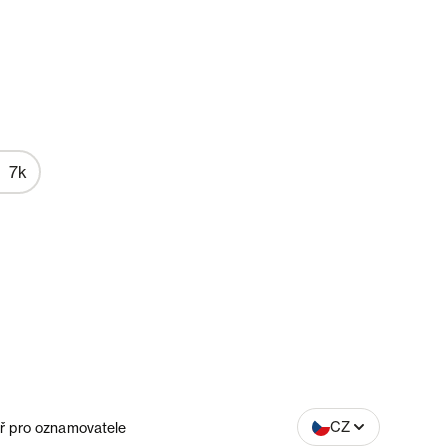
7k
SK
CZ
ř pro oznamovatele