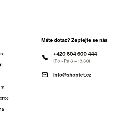
Máte dotaz? Zeptejte se nás
+420 604 600 444
ra
(Po - Pá 8 – 18:30)
ři
info@shoptet.cz
um
erce
na