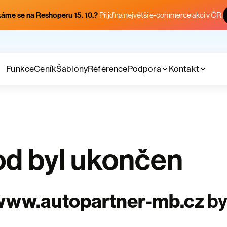
áme se na Reshoperu 15. 10.?
Přijď na největší e-commerce akci v ČR.
Funkce
Ceník
Šablony
Reference
Podpora
Kontakt
d byl ukončen
www.autopartner-mb.cz
by