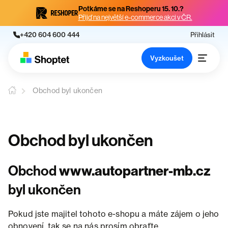
Potkáme se na Reshoperu 15. 10.?
Přijď na největší e-commerce akci v ČR.
+420 604 600 444
Přihlásit
Vyzkoušet
Obchod byl ukončen
Obchod byl ukončen
Obchod
www.autopartner-mb.cz
byl ukončen
Pokud jste majitel tohoto e-shopu a máte zájem o jeho
obnovení, tak se na nás prosím obraťte.