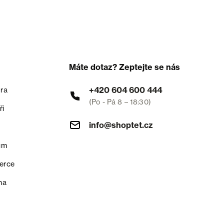
Máte dotaz? Zeptejte se nás
+420 604 600 444
ra
(Po - Pá 8 – 18:30)
ři
info@shoptet.cz
um
erce
na