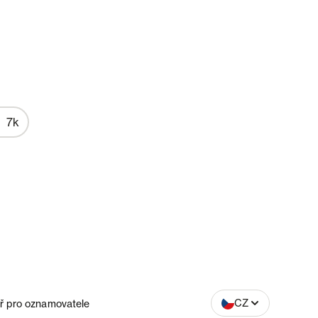
7k
SK
CZ
ř pro oznamovatele