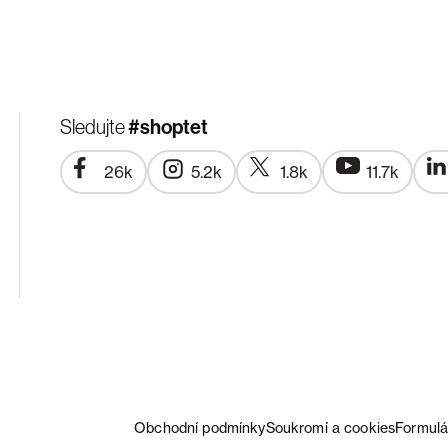
#shoptet
Sledujte
26k
5.2k
1.8k
11.7k
Obchodní podmínky
Soukromí a cookies
Formulá