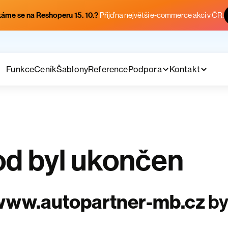
áme se na Reshoperu 15. 10.?
Přijď na největší e-commerce akci v ČR.
Funkce
Ceník
Šablony
Reference
Podpora
Kontakt
d byl ukončen
www.autopartner-mb.cz
by