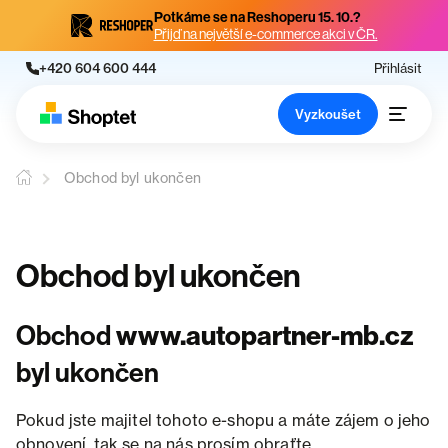
Potkáme se na Reshoperu 15. 10.?
Přijď na největší e-commerce akci v ČR.
+420 604 600 444
Přihlásit
Vyzkoušet
Obchod byl ukončen
Obchod byl ukončen
Obchod
www.autopartner-mb.cz
byl ukončen
Pokud jste majitel tohoto e-shopu a máte zájem o jeho
obnovení, tak se na nás prosím obraťte.