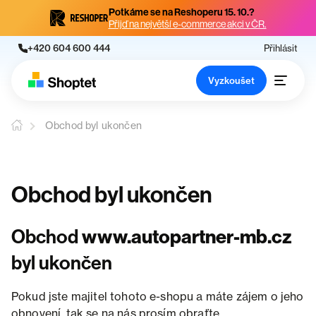
Potkáme se na Reshoperu 15. 10.?
Přijď na největší e-commerce akci v ČR.
+420 604 600 444
Přihlásit
Vyzkoušet
Obchod byl ukončen
Obchod byl ukončen
Obchod
www.autopartner-mb.cz
byl ukončen
Pokud jste majitel tohoto e-shopu a máte zájem o jeho
obnovení, tak se na nás prosím obraťte.