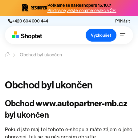
Potkáme se na Reshoperu 15. 10.?
Přijď na největší e-commerce akci v ČR.
+420 604 600 444
Přihlásit
Vyzkoušet
Obchod byl ukončen
Obchod byl ukončen
Obchod
www.autopartner-mb.cz
byl ukončen
Pokud jste majitel tohoto e-shopu a máte zájem o jeho
obnovení, tak se na nás prosím obraťte.