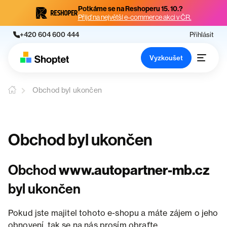
Potkáme se na Reshoperu 15. 10.?
Přijď na největší e-commerce akci v ČR.
+420 604 600 444
Přihlásit
Vyzkoušet
Obchod byl ukončen
Obchod byl ukončen
Obchod
www.autopartner-mb.cz
byl ukončen
Pokud jste majitel tohoto e-shopu a máte zájem o jeho
obnovení, tak se na nás prosím obraťte.