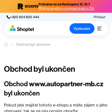
Potkáme se na Reshoperu 15. 10.?
Přijď na největší e-commerce akci v ČR.
+420 604 600 444
Přihlásit
Vyzkoušet
Obchod byl ukončen
Obchod byl ukončen
Obchod
www.autopartner-mb.cz
byl ukončen
Pokud jste majitel tohoto e-shopu a máte zájem o jeho
obnovení, tak se na nás prosím obraťte.