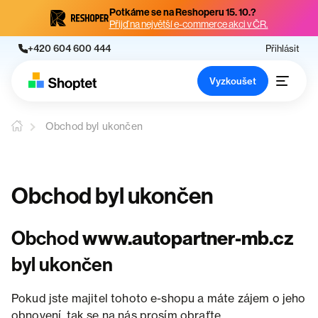
Potkáme se na Reshoperu 15. 10.?
Přijď na největší e-commerce akci v ČR.
+420 604 600 444
Přihlásit
Vyzkoušet
Obchod byl ukončen
Obchod byl ukončen
Obchod
www.autopartner-mb.cz
byl ukončen
Pokud jste majitel tohoto e-shopu a máte zájem o jeho
obnovení, tak se na nás prosím obraťte.