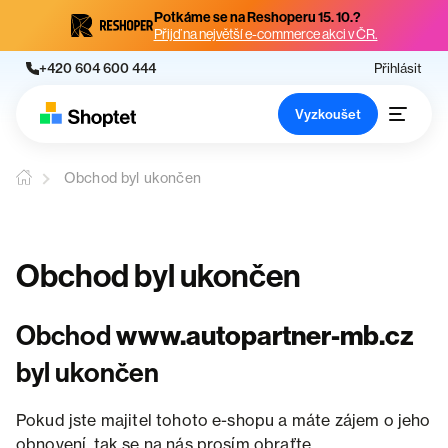
Potkáme se na Reshoperu 15. 10.?
Přijď na největší e-commerce akci v ČR.
+420 604 600 444
Přihlásit
Vyzkoušet
Obchod byl ukončen
Obchod byl ukončen
Obchod
www.autopartner-mb.cz
byl ukončen
Pokud jste majitel tohoto e-shopu a máte zájem o jeho
obnovení, tak se na nás prosím obraťte.