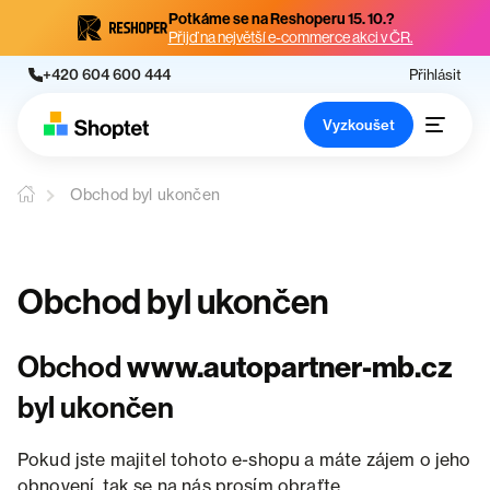
Potkáme se na Reshoperu 15. 10.?
Přijď na největší e-commerce akci v ČR.
+420 604 600 444
Přihlásit
Vyzkoušet
Obchod byl ukončen
Obchod byl ukončen
Obchod
www.autopartner-mb.cz
byl ukončen
Pokud jste majitel tohoto e-shopu a máte zájem o jeho
obnovení, tak se na nás prosím obraťte.