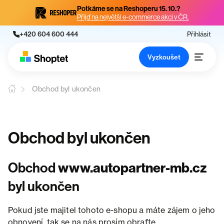
Potkáme se na Reshoperu 15. 10.?
Přijď na největší e-commerce akci v ČR.
+420 604 600 444
Přihlásit
Vyzkoušet
Obchod byl ukončen
Obchod byl ukončen
Obchod
www.autopartner-mb.cz
byl ukončen
Pokud jste majitel tohoto e-shopu a máte zájem o jeho
obnovení, tak se na nás prosím obraťte.