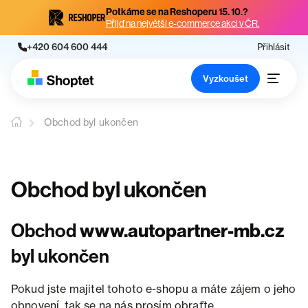
Potkáme se na Reshoperu 15. 10.?
Přijď na největší e-commerce akci v ČR.
+420 604 600 444
Přihlásit
Vyzkoušet
Obchod byl ukončen
Obchod byl ukončen
Obchod
www.autopartner-mb.cz
byl ukončen
Pokud jste majitel tohoto e-shopu a máte zájem o jeho
obnovení, tak se na nás prosím obraťte.