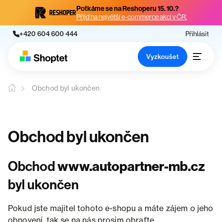
Potkáme se na Reshoperu 15. 10.?
Přijď na největší e-commerce akci v ČR.
+420 604 600 444
Přihlásit
Vyzkoušet
Obchod byl ukončen
Obchod byl ukončen
Obchod
www.autopartner-mb.cz
byl ukončen
Pokud jste majitel tohoto e-shopu a máte zájem o jeho
obnovení, tak se na nás prosím obraťte.