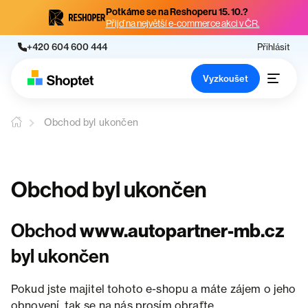
Potkáme se na Reshoperu 15. 10.?
Přijď na největší e-commerce akci v ČR.
+420 604 600 444
Přihlásit
Vyzkoušet
Obchod byl ukončen
Obchod byl ukončen
Obchod
www.autopartner-mb.cz
byl ukončen
Pokud jste majitel tohoto e-shopu a máte zájem o jeho
obnovení, tak se na nás prosím obraťte.